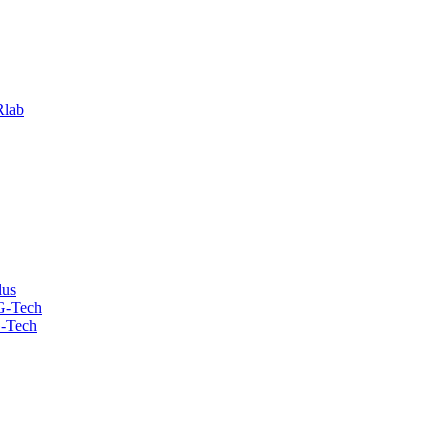
lab
lus
G-Tech
-Tech