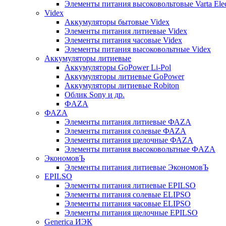
Элементы питания высоковольтовые Varta Electr
Videx
Аккумуляторы бытовые Videx
Элементы питания литиевые Videx
Элементы питания часовые Videx
Элементы питания высоковольтные Videx
Аккумуляторы литиевые
Аккумуляторы GoPower Li-Pol
Аккумуляторы литиевые GoPower
Аккумуляторы литиевые Robiton
Облик Sony и др.
ФAZA
ФАZA
Элементы питания литиевые ФАZА
Элементы питания солевые ФАZА
Элементы питания щелочные ФАZА
Элементы питания высоковольтные ФAZA
ЭкономовЪ
Элементы питания литиевые ЭкономовЪ
EPILSO
Элементы питания литиевые EPILSO
Элементы питания солевые ELIPSO
Элементы питания часовые ELIPSO
Элементы питания щелочные EPILSO
Generica ИЭК