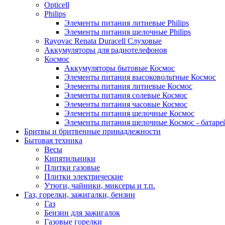
Opticell
Philips
Элементы питания литиевые Philips
Элементы питания щелочные Philips
Rayovac Renata Duracell Слуховые
Аккумуляторы для радиотелефонов
Космос
Аккумуляторы бытовые Космос
Элементы питания высоковольтные Космос
Элементы питания литиевые Космос
Элементы питания солевые Космос
Элементы питания часовые Космос
Элементы питания щелочные Космос
Элементы питания щелочные Космос - батаре
Бритвы и бритвенные принадлежности
Бытовая техника
Весы
Кипятильники
Плитки газовые
Плитки электрические
Утюги, чайники, миксеры и т.п.
Газ, горелки, зажигалки, бензин
Газ
Бензин для зажигалок
Газовые горелки