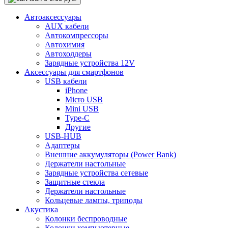
Автоаксессуары
AUX кабели
Автокомпрессоры
Автохимия
Автохолдеры
Зарядные устройства 12V
Аксессуары для смартфонов
USB кабели
iPhone
Micro USB
Mini USB
Type-C
Другие
USB-HUB
Адаптеры
Внешние аккумуляторы (Power Bank)
Держатели настольные
Зарядные устройства сетевые
Защитные стекла
Держатели настольные
Кольцевые лампы, триподы
Акустика
Колонки беспроводные
Колонки компьютерные