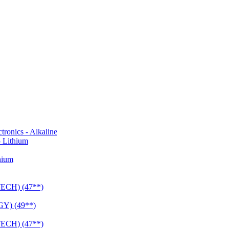
onics - Alkaline
 Lithium
hium
CH) (47**)
Y) (49**)
CH) (47**)