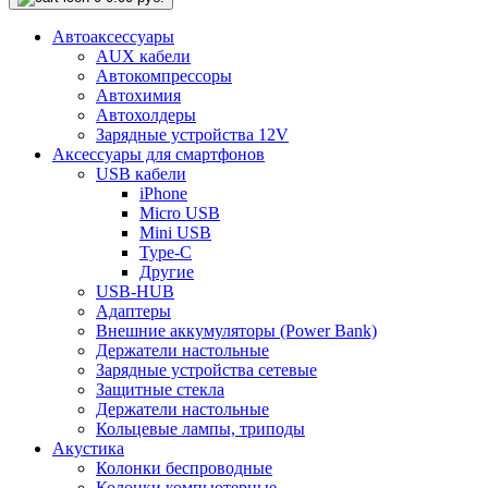
Автоаксессуары
AUX кабели
Автокомпрессоры
Автохимия
Автохолдеры
Зарядные устройства 12V
Аксессуары для смартфонов
USB кабели
iPhone
Micro USB
Mini USB
Type-C
Другие
USB-HUB
Адаптеры
Внешние аккумуляторы (Power Bank)
Держатели настольные
Зарядные устройства сетевые
Защитные стекла
Держатели настольные
Кольцевые лампы, триподы
Акустика
Колонки беспроводные
Колонки компьютерные