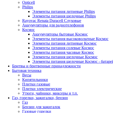
Opticell
Philips
Элементы питания литиевые Philips
Элементы питания щелочные Philips
Rayovac Renata Duracell Слуховые
Аккумуляторы для радиотелефонов
Космос
Аккумуляторы бытовые Космос
Элементы питания высоковольтные Космос
Элементы питания литиевые Космос
Элементы питания солевые Космос
Элементы питания часовые Космос
Элементы питания щелочные Космос
Элементы питания щелочные Космос - батаре
Бритвы и бритвенные принадлежности
Бытовая техника
Весы
Кипятильники
Плитки газовые
Плитки электрические
Утюги, чайники, миксеры и т.п.
Газ, горелки, зажигалки, бензин
Газ
Бензин для зажигалок
Газовые горелки