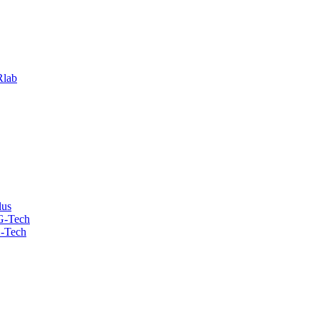
lab
lus
G-Tech
-Tech