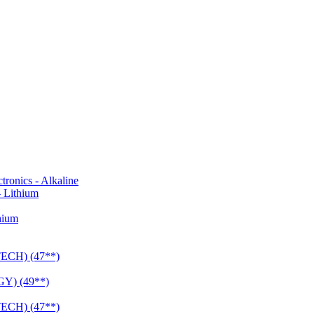
onics - Alkaline
 Lithium
hium
CH) (47**)
Y) (49**)
CH) (47**)