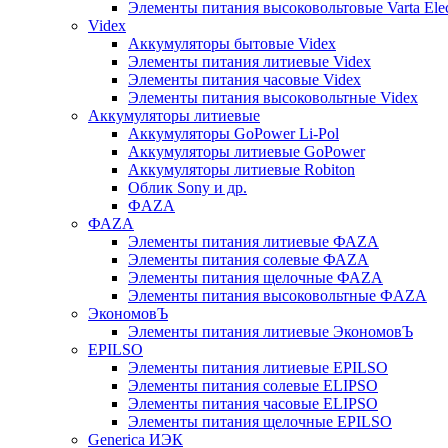
Элементы питания высоковольтовые Varta Electr
Videx
Аккумуляторы бытовые Videx
Элементы питания литиевые Videx
Элементы питания часовые Videx
Элементы питания высоковольтные Videx
Аккумуляторы литиевые
Аккумуляторы GoPower Li-Pol
Аккумуляторы литиевые GoPower
Аккумуляторы литиевые Robiton
Облик Sony и др.
ФAZA
ФАZA
Элементы питания литиевые ФАZА
Элементы питания солевые ФАZА
Элементы питания щелочные ФАZА
Элементы питания высоковольтные ФAZA
ЭкономовЪ
Элементы питания литиевые ЭкономовЪ
EPILSO
Элементы питания литиевые EPILSO
Элементы питания солевые ELIPSO
Элементы питания часовые ELIPSO
Элементы питания щелочные EPILSO
Generica ИЭК