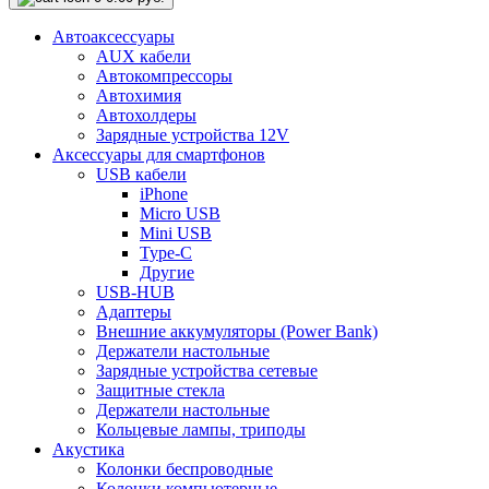
Автоаксессуары
AUX кабели
Автокомпрессоры
Автохимия
Автохолдеры
Зарядные устройства 12V
Аксессуары для смартфонов
USB кабели
iPhone
Micro USB
Mini USB
Type-C
Другие
USB-HUB
Адаптеры
Внешние аккумуляторы (Power Bank)
Держатели настольные
Зарядные устройства сетевые
Защитные стекла
Держатели настольные
Кольцевые лампы, триподы
Акустика
Колонки беспроводные
Колонки компьютерные