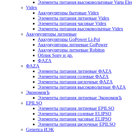
Элементы питания высоковольтовые Varta Electr
Videx
Аккумуляторы бытовые Videx
Элементы питания литиевые Videx
Элементы питания часовые Videx
Элементы питания высоковольтные Videx
Аккумуляторы литиевые
Аккумуляторы GoPower Li-Pol
Аккумуляторы литиевые GoPower
Аккумуляторы литиевые Robiton
Облик Sony и др.
ФAZA
ФАZA
Элементы питания литиевые ФАZА
Элементы питания солевые ФАZА
Элементы питания щелочные ФАZА
Элементы питания высоковольтные ФAZA
ЭкономовЪ
Элементы питания литиевые ЭкономовЪ
EPILSO
Элементы питания литиевые EPILSO
Элементы питания солевые ELIPSO
Элементы питания часовые ELIPSO
Элементы питания щелочные EPILSO
Generica ИЭК