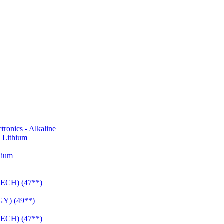
onics - Alkaline
 Lithium
hium
CH) (47**)
Y) (49**)
CH) (47**)