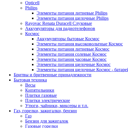
Opticell
Philips
Элементы питания литиевые Philips
Элементы питания щелочные Philips
Rayovac Renata Duracell Слуховые
Аккумуляторы для радиотелефонов
Космос
Аккумуляторы бытовые Космос
Элементы питания высоковольтные Космос
Элементы питания литиевые Космос
Элементы питания солевые Космос
Элементы питания часовые Космос
Элементы питания щелочные Космос
Элементы питания щелочные Космос - батаре
Бритвы и бритвенные принадлежности
Бытовая техника
Весы
Кипятильники
Плитки газовые
Плитки электрические
Утюги, чайники, миксеры и т.п.
Газ, горелки, зажигалки, бензин
Газ
Бензин для зажигалок
Газовые горелки