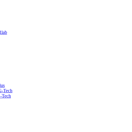
lab
lus
G-Tech
-Tech