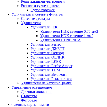
Решетки,шампура,треноги
Розжиг и сухое горючее
Сухое горючее
Удлинители и сетевые фильтры
Сетевые фильтры
Удлинители
Удлинители IEK
Удлинители ИЭК сечение 0,75 мм2
Удлинители ИЭК сечение 1 мм2
Удлинители GENERICA
Удлинители Perfeo
Удлинители ДЖЕТТ
Удлинители Обиход
Удлинители ОБЛИК
Удлинители LEEK
Удлинители Perfeo Amper
Удлинители TDM
Удлинители Веллконт
Удлинители Рыжая такса
Удлинители на катушке, рамке
Управление освещением
Датчики движения
Стартеры
Фотореле
Флешки, карты памяти