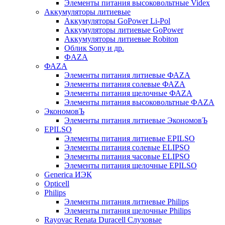
Элементы питания высоковольтные Videx
Аккумуляторы литиевые
Аккумуляторы GoPower Li-Pol
Аккумуляторы литиевые GoPower
Аккумуляторы литиевые Robiton
Облик Sony и др.
ФAZA
ФАZA
Элементы питания литиевые ФАZА
Элементы питания солевые ФАZА
Элементы питания щелочные ФАZА
Элементы питания высоковольтные ФAZA
ЭкономовЪ
Элементы питания литиевые ЭкономовЪ
EPILSO
Элементы питания литиевые EPILSO
Элементы питания солевые ELIPSO
Элементы питания часовые ELIPSO
Элементы питания щелочные EPILSO
Generica ИЭК
Opticell
Philips
Элементы питания литиевые Philips
Элементы питания щелочные Philips
Rayovac Renata Duracell Слуховые