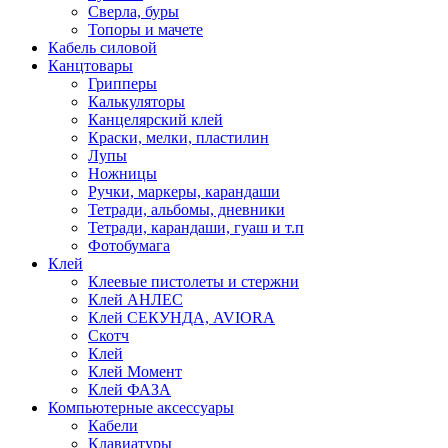
Сверла, буры
Топоры и мачете
Кабель силовой
Канцтовары
Грипперы
Калькуляторы
Канцелярский клей
Краски, мелки, пластилин
Лупы
Ножницы
Ручки, маркеры, карандаши
Тетради, альбомы, дневники
Тетради, карандаши, гуаш и т.п
Фотобумага
Клей
Клеевые пистолеты и стержни
Клей АНЛЕС
Клей СЕКУНДА, AVIORA
Скотч
Клей
Клей Момент
Клей ФАЗА
Компьютерные аксессуары
Кабели
Клавиатуры