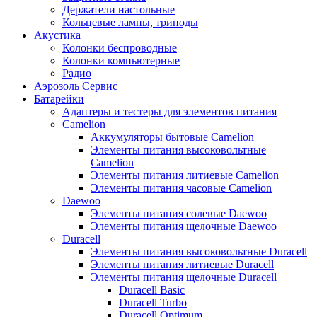
Держатели настольные
Кольцевые лампы, триподы
Акустика
Колонки беспроводные
Колонки компьютерные
Радио
Аэрозоль Сервис
Батарейки
Aдаптеры и тестеры для элементов питания
Camelion
Аккумуляторы бытовые Camelion
Элементы питания высоковольтные
Camelion
Элементы питания литиевые Camelion
Элементы питания часовые Camelion
Daewoo
Элементы питания солевые Daewoo
Элементы питания щелочные Daewoo
Duracell
Элементы питания высоковольтные Duracell
Элементы питания литиевые Duracell
Элементы питания щелочные Duracell
Duracell Basic
Duracell Turbo
Duracell Optimum