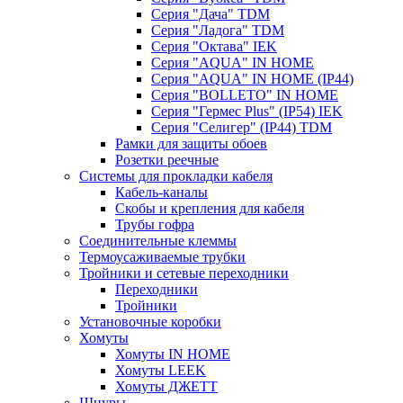
Серия "Дача" TDM
Серия "Ладога" TDM
Серия "Октава" IEK
Серия "AQUA" IN HOME
Серия "AQUA" IN HOME (IP44)
Серия "BОLLETO" IN HOME
Серия "Гермес Plus" (IP54) IEK
Серия "Селигер" (IP44) TDM
Рамки для защиты обоев
Розетки реечные
Системы для прокладки кабеля
Кабель-каналы
Скобы и крепления для кабеля
Трубы гофра
Соединительные клеммы
Термоусаживаемые трубки
Тройники и сетевые переходники
Переходники
Тройники
Установочные коробки
Хомуты
Хомуты IN HOME
Хомуты LEEK
Хомуты ДЖЕТТ
Шнуры