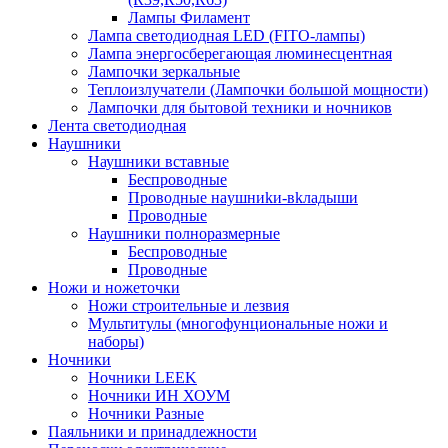
Лампы Филамент
Лампа светодиодная LED (FITO-лампы)
Лампа энергосберегающая люминесцентная
Лампочки зеркальные
Теплоизлучатели (Лампочки большой мощности)
Лампочки для бытовой техники и ночников
Лента светодиодная
Наушники
Наушники вставные
Беспроводные
Пpoвoдныe нayшниkи-вkлaдыши
Проводные
Наушники полноразмерные
Беспроводные
Проводные
Ножи и ножеточки
Ножи строительные и лезвия
Мультитулы (многофунциональные ножи и
наборы)
Ночники
Ночники LEEK
Ночники ИН ХОУМ
Ночники Разные
Паяльники и принадлежности