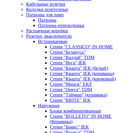
Кабельные розетки
Колодки розеточные
Патроны для ламп
Патроны
Патроны-переходники
Распаячные коробки
Розетки, выключатели
Встраиваемые
Серия "CLASSICO" IN HOME
Серия "Беларусь"
Серия "Валдай" TDM
Серия "Вега" IEK
Серия "Кварта" IEK (белый)
Серия "Кварта" IEK (керамика)
Серия "Кварта" IEK (кремовый)
Серия "Минск" EKF
Серия "Онега" TDM
Серия "Таймыр" (керамика)
Серия "BRITE" IEK
Наружные
Блоки комбинированные
Серия "BОLLETO" IN HOME
(Керамика)
Серия "Брикс" IEK
Серия "Вуокса" TDM