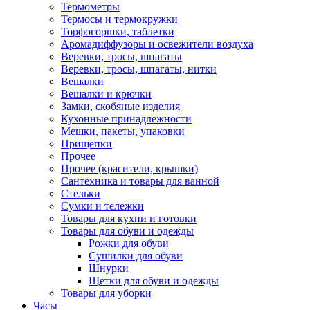
Термометры
Термосы и термокружки
Торфогоршки, таблетки
Аромадиффузоры и освежители воздуха
Веревки, тросы, шпагаты
Веревки, тросы, шпагаты, нитки
Вешалки
Вешалки и крючки
Замки, скобяные изделия
Кухонные принадлежности
Мешки, пакеты, упаковки
Прищепки
Прочее
Прочее (красители, крышки)
Сантехника и товары для ванной
Стельки
Сумки и тележки
Товары для кухни и готовки
Товары для обуви и одежды
Рожки для обуви
Сушилки для обуви
Шнурки
Щетки для обуви и одежды
Товары для уборки
Часы