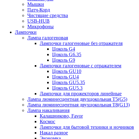
Мышки
Патч-Корд
Чистящие средства
USB-HUB
Микрофоны
Лампочки
Лампа галогеновая
Лампочки галогеновые без отражателя
Цоколь G4
Цоколь G6.35
Цоколь G9
Лампочки галогеновые с отражателем
Цоколь GU10
Цоколь GU4
Цоколь GU5.35
Цоколь GU5.3
Лампочки для прожекторов линейные
Лампа люминесцентная двухцокольная Т5(G5)
Лампа люминесцентная двухцокольная Т8(G13)
Лампа накаливания
Калашниково, Favor
Космос
Лампочки для бытовой техники и ночников
Накал разное
Экономка