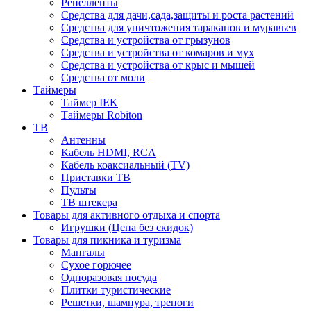
Репелленты
Средства для дачи,сада,защиты и роста растений
Средства для уничтожения тараканов и муравьев
Средства и устройства от грызунов
Средства и устройства от комаров и мух
Средства и устройства от крыс и мышей
Средства от моли
Таймеры
Таймер IEK
Таймеры Robiton
ТВ
Антенны
Кабель HDMI, RCA
Кабель коаксиальный (TV)
Приставки ТВ
Пульты
ТВ штекера
Товары для активного отдыха и спорта
Игрушки (Цена без скидок)
Товары для пикника и туризма
Мангалы
Сухое горючее
Одноразовая посуда
Плитки туристические
Решетки, шампура, треноги