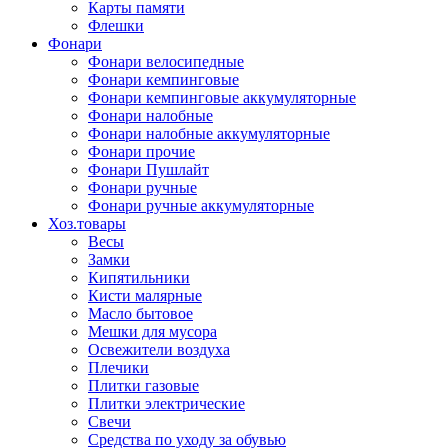
Карты памяти
Флешки
Фонари
Фонари велосипедные
Фонари кемпинговые
Фонари кемпинговые аккумуляторные
Фонари налобные
Фонари налобные аккумуляторные
Фонари прочие
Фонари Пушлайт
Фонари ручные
Фонари ручные аккумуляторные
Хоз.товары
Весы
Замки
Кипятильники
Кисти малярные
Масло бытовое
Мешки для мусора
Освежители воздуха
Плечики
Плитки газовые
Плитки электрические
Свечи
Средства по уходу за обувью