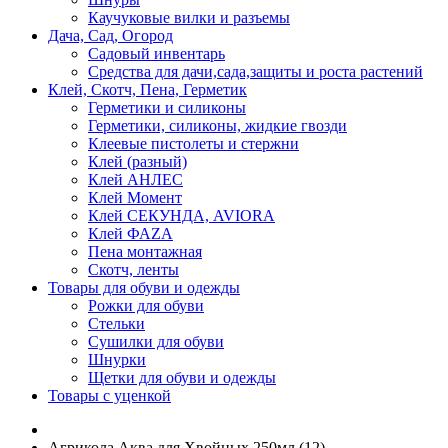
Каучуковые вилки и разъемы
Дача, Сад, Огород
Садовый инвентарь
Средства для дачи,сада,защиты и роста растений
Клей, Скотч, Пена, Герметик
Герметики и силиконы
Герметики, силиконы, жидкие гвозди
Клеевые пистолеты и стержни
Клей (разный)
Клей АНЛЕС
Клей Момент
Клей СЕКУНДА, AVIORA
Клей ФАZА
Пена монтажная
Скотч, ленты
Товары для обуви и одежды
Рожки для обуви
Стельки
Сушилки для обуви
Шнурки
Щетки для обуви и одежды
Товары с уценкой
Агрикола Аква для Хвойных 250мл (12)